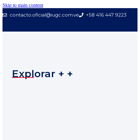
Skip to main content
contacto.oficial@iugc.com.ve
+58 416 447 9223
Explorar + +