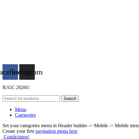
acebook
Instagram
IUGC 2026©
Search
Menu
Categories
Set your categories menu in Header builder -> Mobile -> Mobile m
Create your first
navigation menu here
Contáctanos!