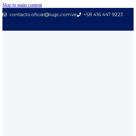
Skip to main content
contacto.oficial@iugc.com.ve
+58 416 447 9223