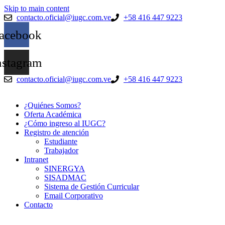
Skip to main content
contacto.oficial@iugc.com.ve
+58 416 447 9223
acebook
nstagram
contacto.oficial@iugc.com.ve
+58 416 447 9223
¿Quiénes Somos?
Oferta Académica
¿Cómo ingreso al IUGC?
Registro de atención
Estudiante
Trabajador
Intranet
SINERGYA
SISADMAC
Sistema de Gestión Curricular
Email Corporativo
Contacto