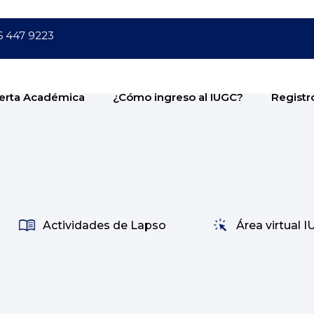
6 447 9223
erta Académica
¿Cómo ingreso al IUGC?
Registr
Actividades de Lapso
Área virtual 