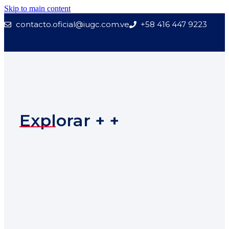
Skip to main content
contacto.oficial@iugc.com.ve
+58 416 447 9223
Explorar + +