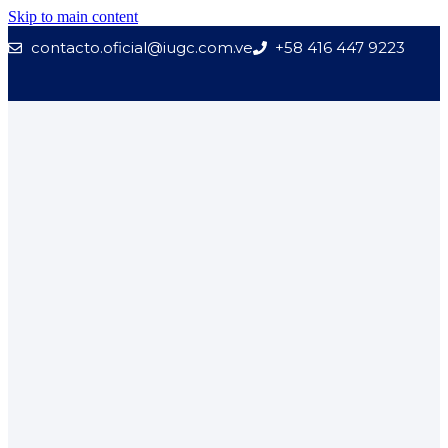
Skip to main content
contacto.oficial@iugc.com.ve
+58 416 447 9223